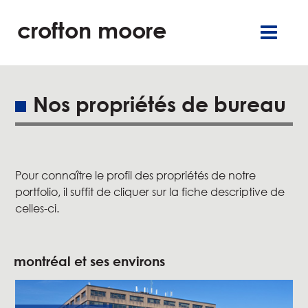
crofton moore
TGR
carrières
englis
commercia
burea
Nos propriétés de bureau
résidentie
service
Pour connaître le profil des propriétés de notre
portfolio, il suffit de cliquer sur la fiche descriptive de
à propo
celles-ci.
nos engagement
montréal et ses environs
nouvelle
contac