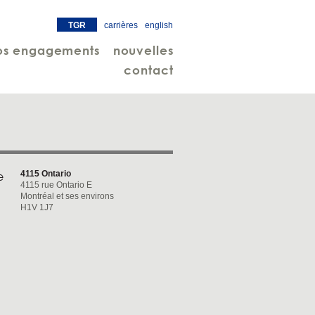
TGR
carrières
english
os engagements
nouvelles
contact
4115 Ontario
e
4115 rue Ontario E
Montréal et ses environs
H1V 1J7