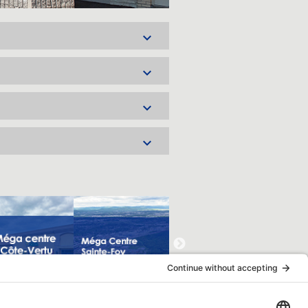



