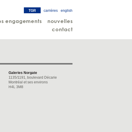
TGR
carrières
english
os engagements
nouvelles
contact
Galeries Norgate
1135/1191, boulevard Décarie
Montréal et ses environs
H4L 3M8