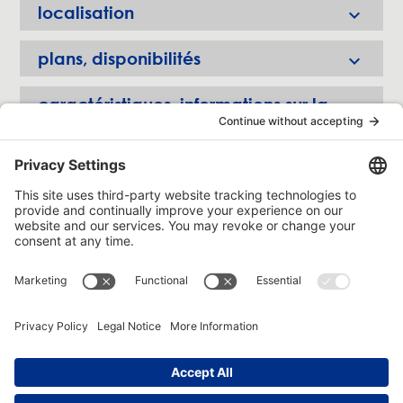
localisation

plans, disponibilités

caractéristiques, informations sur la
propriété

Crofton Moore
5800, rue Saint-Denis, bureau 1100
Montréal (Québec) H2S 3L5
Téléphone : 514 845-4500
Télécopieur : 514 845-4511