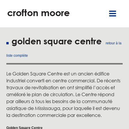
crofton moore
TGR
carrières
englis
commercia
burea
golden square centre
retour à la
résidentie
liste complète
service
Le Golden Square Centre est un ancien édifice
industriel converti en centre commercial. De récents
à propo
travaux de revitalisation en ont simplifié l’accès et
amélioré le plan de circulation. Le Centre répond
nos engagement
par ailleurs à tous les besoins de la communauté
asiatique de Mississauga, pour laquelle il est devenu
nouvelle
la destination commerciale par excellence.
contac
Golden Square Centre